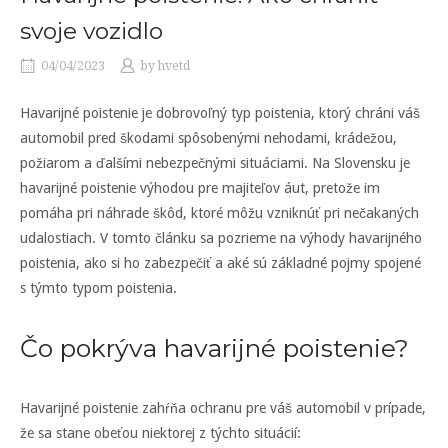
svoje vozidlo
04/04/2023
by
hvetd
Havarijné poistenie je dobrovoľný typ poistenia, ktorý chráni váš
automobil pred škodami spôsobenými nehodami, krádežou,
požiarom a ďalšími nebezpečnými situáciami. Na Slovensku je
havarijné poistenie výhodou pre majiteľov áut, pretože im
pomáha pri náhrade škôd, ktoré môžu vzniknúť pri nečakaných
udalostiach. V tomto článku sa pozrieme na výhody havarijného
poistenia, ako si ho zabezpečiť a aké sú základné pojmy spojené
s týmto typom poistenia.
Čo pokrýva havarijné poistenie?
Havarijné poistenie zahŕňa ochranu pre váš automobil v prípade,
že sa stane obeťou niektorej z týchto situácií: