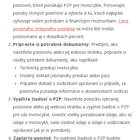
poisťovní, ktoré ponúkajú PZP pre motocykle. Porovnajte
ponuky rôznych poisťovní a vyberte si tú, ktorá najlepšie
vyhovuje vašim potrebám a finančným možnostiam.
Cena
povinného zmluvného poistenia
sa môže líšiť medzi
poisťovňami aj v desiatkach percent.
Pripravte si potrebné dokumenty
: Predtým, ako
navštívite poisťovňu alebo jej webovú stránku, pripravte si
všetky potrebné dokumenty, ako napríklad:
Technický preukaz motocykla
Osobný doklad (občiansky preukaz alebo pas)
Prípadne doklad o vodičskom oprávnení (v prípade, že
poisťovňa požaduje informácie o skúsenostiach vodiča)
Vyplňte žiadosť o PZP
: Navštívte pobočku vybranej
poisťovne alebo jej webovú stránku a vyplňte žiadosť o PZP
pre váš motocykel. Uveďte všetky požadované údaje, ako sú
údaje o motocykli, vaše osobné údaje a údaje o vodiččskom
oprávnení (ak je to potrebné).
Zaplaťte poistné
: Po vyplnení žiadosti o PZP budete