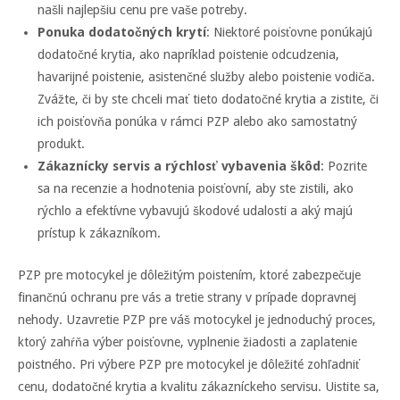
našli najlepšiu cenu pre vaše potreby.
Ponuka dodatočných krytí
: Niektoré poisťovne ponúkajú
dodatočné krytia, ako napríklad poistenie odcudzenia,
havarijné poistenie, asistenčné služby alebo poistenie vodiča.
Zvážte, či by ste chceli mať tieto dodatočné krytia a zistite, či
ich poisťovňa ponúka v rámci PZP alebo ako samostatný
produkt.
Zákaznícky servis a rýchlosť vybavenia škôd
: Pozrite
sa na recenzie a hodnotenia poisťovní, aby ste zistili, ako
rýchlo a efektívne vybavujú škodové udalosti a aký majú
prístup k zákazníkom.
PZP pre motocykel je dôležitým poistením, ktoré zabezpečuje
finančnú ochranu pre vás a tretie strany v prípade dopravnej
nehody. Uzavretie PZP pre váš motocykel je jednoduchý proces,
ktorý zahŕňa výber poisťovne, vyplnenie žiadosti a zaplatenie
poistného. Pri výbere PZP pre motocykel je dôležité zohľadniť
cenu, dodatočné krytia a kvalitu zákazníckeho servisu. Uistite sa,