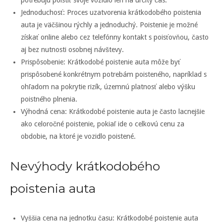
potrebujú poistiť svoje vozidlo len na určitý čas.
Jednoduchosť: Proces uzatvorenia krátkodobého poistenia
auta je väčšinou rýchly a jednoduchý. Poistenie je možné
získať online alebo cez telefónny kontakt s poisťovňou, často
aj bez nutnosti osobnej návštevy.
Prispôsobenie: Krátkodobé poistenie auta môže byť
prispôsobené konkrétnym potrebám poisteného, napríklad s
ohľadom na pokrytie rizík, územnú platnosť alebo výšku
poistného plnenia.
Výhodná cena: Krátkodobé poistenie auta je často lacnejšie
ako celoročné poistenie, pokiaľ ide o celkovú cenu za
obdobie, na ktoré je vozidlo poistené.
Nevýhody krátkodobého
poistenia auta
Vyššia cena na jednotku času: Krátkodobé poistenie auta