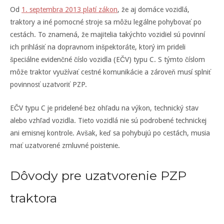
Od
1. septembra 2013 platí zákon
, že aj domáce vozidlá,
traktory a iné pomocné stroje sa môžu legálne pohybovať po
cestách. To znamená, že majitelia takýchto vozidiel sú povinní
ich prihlásiť na dopravnom inšpektoráte, ktorý im prideli
špeciálne evidenčné číslo vozidla (EČV) typu C. S týmto číslom
môže traktor využívať cestné komunikácie a zároveň musí splniť
povinnosť uzatvoriť PZP.
EČV typu C je pridelené bez ohľadu na výkon, technický stav
alebo vzhľad vozidla. Tieto vozidlá nie sú podrobené technickej
ani emisnej kontrole. Avšak, keď sa pohybujú po cestách, musia
mať uzatvorené zmluvné poistenie.
Dôvody pre uzatvorenie PZP
traktora