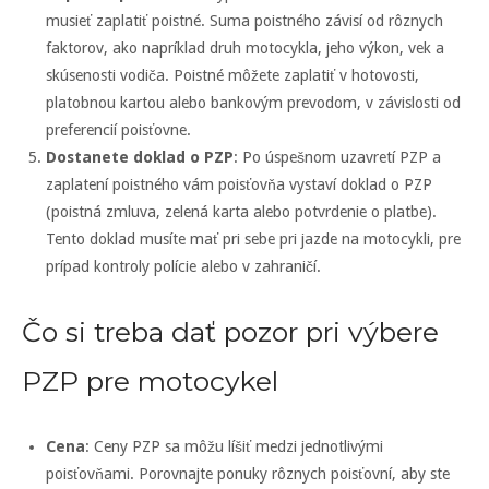
musieť zaplatiť poistné. Suma poistného závisí od rôznych
faktorov, ako napríklad druh motocykla, jeho výkon, vek a
skúsenosti vodiča. Poistné môžete zaplatiť v hotovosti,
platobnou kartou alebo bankovým prevodom, v závislosti od
preferencií poisťovne.
Dostanete doklad o PZP
: Po úspešnom uzavretí PZP a
zaplatení poistného vám poisťovňa vystaví doklad o PZP
(poistná zmluva, zelená karta alebo potvrdenie o platbe).
Tento doklad musíte mať pri sebe pri jazde na motocykli, pre
prípad kontroly polície alebo v zahraničí.
Čo si treba dať pozor pri výbere
PZP pre motocykel
Cena
: Ceny PZP sa môžu líšiť medzi jednotlivými
poisťovňami. Porovnajte ponuky rôznych poisťovní, aby ste