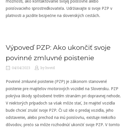
možnosti, ako kontaktovanie svojej poisťovne alebo
poisťovacieho sprostredkovateľa. Udržiavajte si svoje PZP v
platnosti a jazdite bezpečne na slovenských cestách.
Výpoveď PZP: Ako ukončiť svoje
povinné zmluvné poistenie
04/04/2023
by
hvetd
Povinné zmluvné poistenie (PZP) je zákonom stanovené
poistenie pre majiteľov motorových vozidiel na Slovensku. PZP
pokrýva škody spôsobené tretím stranám pri dopravnej nehode.
V niektorých prípadoch sa však môže stať, že majiteľ vozidla
bude chcieť zrušiť svoje PZP. Či už ide o predaj vozidla, jeho
odstavenie, alebo prechod na inú poisťovňu, existuje niekoľko
dôvodov, prečo sa môže rozhodnúť ukončiť svoje PZP. V tomto