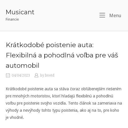
Skip
to
Musicant
Menu
Me
content
Financie
Krátkodobé poistenie auta:
Flexibilná a pohodlná voľba pre váš
automobil
04/04/2023
by
hvetd
Krátkodobé poistenie auta sa stáva čoraz obľúbenejším riešením
pre mnohých motoristov, ktorí hľadajú flexibilnú a pohodlnú
voľbu pre poistenie svojho vozidla. Tento článok sa zameriava na
výhody a nevýhody tohto typu poistenia, ako aj na to, pre koho
je vhodné.