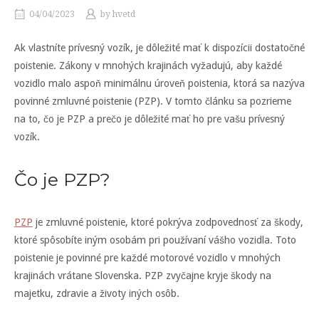
04/04/2023
by
hvetd
Ak vlastníte prívesný vozík, je dôležité mať k dispozícii dostatočné
poistenie. Zákony v mnohých krajinách vyžadujú, aby každé
vozidlo malo aspoň minimálnu úroveň poistenia, ktorá sa nazýva
povinné zmluvné poistenie (PZP). V tomto článku sa pozrieme
na to, čo je PZP a prečo je dôležité mať ho pre vašu prívesný
vozík.
Čo je PZP?
PZP
je zmluvné poistenie, ktoré pokrýva zodpovednosť za škody,
ktoré spôsobíte iným osobám pri používaní vášho vozidla. Toto
poistenie je povinné pre každé motorové vozidlo v mnohých
krajinách vrátane Slovenska. PZP zvyčajne kryje škody na
majetku, zdravie a životy iných osôb.