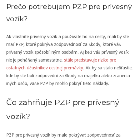
Prečo potrebujem PZP pre prívesný
vozík?
Ak vlastníte prívesný vozík a používate ho na cesty, mali by ste
mať PZP, ktoré pokrýva zodpovednosť za škody, ktoré váš
prívesný vozík spôsobí iným osobám. Aj keď váš prívesný vozík
nie je poháňaný samostatne,
stále predstavuje riziko pre
ostatných účastníkov cestnej premávky
. Ak by sa stalo nešťastie,
kde by ste boli zodpovední za škody na majetku alebo zranenia
iných osôb, vaše PZP by mohlo pokryť tieto náklady.
Čo zahrňuje PZP pre prívesný
vozík?
PZP pre prívesný vozík by malo pokrývať zodpovednosť za