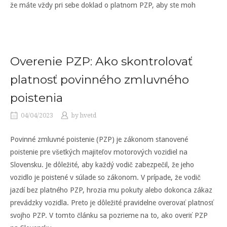
že máte vždy pri sebe doklad o platnom PZP, aby ste moh
Overenie PZP: Ako skontrolovať
platnosť povinného zmluvného
poistenia
04/04/2023
by
hvetd
Povinné zmluvné poistenie (PZP) je zákonom stanovené
poistenie pre všetkých majiteľov motorových vozidiel na
Slovensku. Je dôležité, aby každý vodič zabezpečil, že jeho
vozidlo je poistené v súlade so zákonom. V prípade, že vodič
jazdí bez platného PZP, hrozia mu pokuty alebo dokonca zákaz
prevádzky vozidla. Preto je dôležité pravidelne overovať platnosť
svojho PZP. V tomto článku sa pozrieme na to, ako overiť PZP