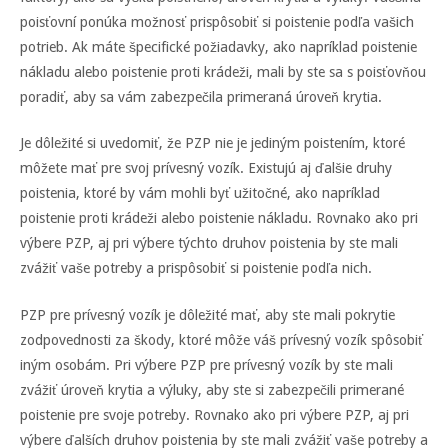
poisťovní ponúka možnosť prispôsobiť si poistenie podľa vašich
potrieb. Ak máte špecifické požiadavky, ako napríklad poistenie
nákladu alebo poistenie proti krádeži, mali by ste sa s poisťovňou
poradiť, aby sa vám zabezpečila primeraná úroveň krytia.
Je dôležité si uvedomiť, že PZP nie je jediným poistením, ktoré
môžete mať pre svoj prívesný vozík. Existujú aj ďalšie druhy
poistenia, ktoré by vám mohli byť užitočné, ako napríklad
poistenie proti krádeži alebo poistenie nákladu. Rovnako ako pri
výbere PZP, aj pri výbere týchto druhov poistenia by ste mali
zvážiť vaše potreby a prispôsobiť si poistenie podľa nich.
PZP pre prívesný vozík je dôležité mať, aby ste mali pokrytie
zodpovednosti za škody, ktoré môže váš prívesný vozík spôsobiť
iným osobám. Pri výbere PZP pre prívesný vozík by ste mali
zvážiť úroveň krytia a výluky, aby ste si zabezpečili primerané
poistenie pre svoje potreby. Rovnako ako pri výbere PZP, aj pri
výbere ďalších druhov poistenia by ste mali zvážiť vaše potreby a