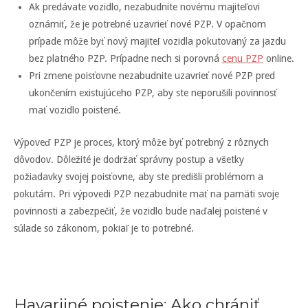
Ak predávate vozidlo, nezabudnite novému majiteľovi
oznámiť, že je potrebné uzavrieť nové PZP. V opačnom
prípade môže byť nový majiteľ vozidla pokutovaný za jazdu
bez platného PZP. Prípadne nech si porovná
cenu PZP
online.
Pri zmene poisťovne nezabudnite uzavrieť nové PZP pred
ukončením existujúceho PZP, aby ste neporušili povinnosť
mať vozidlo poistené.
Výpoveď PZP je proces, ktorý môže byť potrebný z rôznych
dôvodov. Dôležité je dodržať správny postup a všetky
požiadavky svojej poisťovne, aby ste predišli problémom a
pokutám. Pri výpovedi PZP nezabudnite mať na pamäti svoje
povinnosti a zabezpečiť, že vozidlo bude naďalej poistené v
súlade so zákonom, pokiaľ je to potrebné.
Havarijné poistenie: Ako chrániť