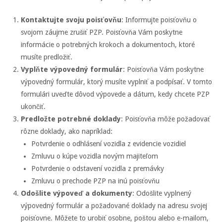
Kontaktujte svoju poisťovňu
: Informujte poisťovňu o
svojom záujme zrušiť PZP. Poisťovňa Vám poskytne
informácie o potrebných krokoch a dokumentoch, ktoré
musíte predložiť.
Vyplňte výpovedný formulár
: Poisťovňa Vám poskytne
výpovedný formulár, ktorý musíte vyplniť a podpísať. V tomto
formulári uveďte dôvod výpovede a dátum, kedy chcete PZP
ukončiť.
Predložte potrebné doklady
: Poisťovňa môže požadovať
rôzne doklady, ako napríklad:
Potvrdenie o odhlásení vozidla z evidencie vozidiel
Zmluvu o kúpe vozidla novým majiteľom
Potvrdenie o odstavení vozidla z premávky
Zmluvu o prechode PZP na inú poisťovňu
Odošlite výpoveď a dokumenty
: Odošlite vyplnený
výpovedný formulár a požadované doklady na adresu svojej
poisťovne. Môžete to urobiť osobne, poštou alebo e-mailom,