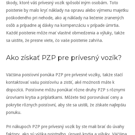
škody, ktoré váš prívesný vozík spôsobí iným osobám. Toto
poistenie by malo kryť náklady na opravu alebo výmenu majetku
poškodeného pri nehode, ako aj náklady na liečenie zranených
osôb a prípadne aj dávky na kompenzáciu v prípade úmrtia.
Každé poistenie môže mať vlastné obmedzenia a výluky, takže
sa uistite, že presne viete, čo vaše poistenie zahŕňa.
Ako získať PZP pre prívesný vozík?
Väčšina poisťovní ponúka PZP pre prívesné vozíky, takže stačí
kontaktovať vašu poisťovňu a zistiť, aké možnosti máte k
dispozícii. Poisťovne môžu ponúkať rôzne druhy PZP s rôznymi
úrovňami krytia a príplatkami. Môžete tiež porovnávať ceny a
pokrytie rôznych poisťovní, aby ste sa uistili, že získate najlepšiu
ponuku.
Pri nákupoch PZP pre prívesný vozík by ste mali brať do úvahy
faktory, ako sú výška poistného, úroveň krytia a výluky. Väčšina