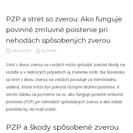
PZP a stret so zverou: Ako funguje
povinné zmluvné poistenie pri
nehodách spôsobených zverou
04/04/2023
by
hvetd
Stret s divou zverou na cestách môže spôsobiť značné škody na
vozidle a v niektorých prípadoch aj zranenia osôb. Na Slovensku
sa stret s divou zverou na cestách považuje za mimoriadnu
udalosť, ktorá môže byť pokrytá rôznymi druhmi poistenia. V
tomto článku sa pozrieme na to, ako funguje povinné zmluvné
poistenie (PZP) pri nehodách spôsobených zverou a aké ďalšie
poistenie by ste mali zvážiť.
PZP a škody spôsobené zverou