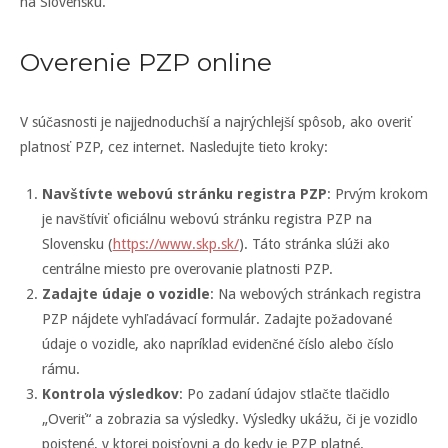
na Slovensku.
Overenie PZP online
V súčasnosti je najjednoduchší a najrýchlejší spôsob, ako overiť
platnosť PZP, cez internet. Nasledujte tieto kroky:
Navštívte webovú stránku registra PZP
: Prvým krokom
je navštíviť oficiálnu webovú stránku registra PZP na
Slovensku (
https://www.skp.sk/
). Táto stránka slúži ako
centrálne miesto pre overovanie platnosti PZP.
Zadajte údaje o vozidle
: Na webových stránkach registra
PZP nájdete vyhľadávací formulár. Zadajte požadované
údaje o vozidle, ako napríklad evidenčné číslo alebo číslo
rámu.
Kontrola výsledkov
: Po zadaní údajov stlačte tlačidlo
„Overiť“ a zobrazia sa výsledky. Výsledky ukážu, či je vozidlo
poistené, v ktorej poisťovni a do kedy je PZP platné.