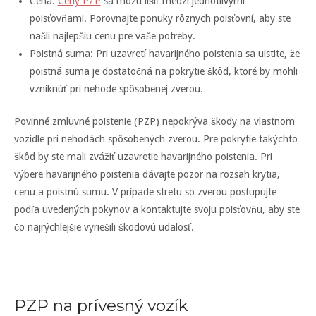
Cena:
Ceny PZP
sa môžu líšiť medzi jednotlivými
poisťovňami. Porovnajte ponuky rôznych poisťovní, aby ste
našli najlepšiu cenu pre vaše potreby.
Poistná suma: Pri uzavretí havarijného poistenia sa uistite, že
poistná suma je dostatočná na pokrytie škôd, ktoré by mohli
vzniknúť pri nehode spôsobenej zverou.
Povinné zmluvné poistenie (PZP) nepokrýva škody na vlastnom
vozidle pri nehodách spôsobených zverou. Pre pokrytie takýchto
škôd by ste mali zvážiť uzavretie havarijného poistenia. Pri
výbere havarijného poistenia dávajte pozor na rozsah krytia,
cenu a poistnú sumu. V prípade stretu so zverou postupujte
podľa uvedených pokynov a kontaktujte svoju poisťovňu, aby ste
čo najrýchlejšie vyriešili škodovú udalosť.
PZP na prívesný vozík