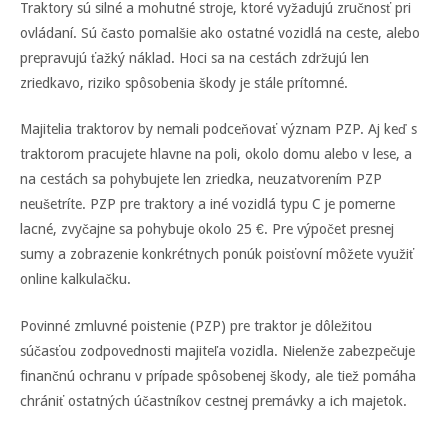
Traktory sú silné a mohutné stroje, ktoré vyžadujú zručnosť pri
ovládaní. Sú často pomalšie ako ostatné vozidlá na ceste, alebo
prepravujú ťažký náklad. Hoci sa na cestách zdržujú len
zriedkavo, riziko spôsobenia škody je stále prítomné.
Majitelia traktorov by nemali podceňovať význam PZP. Aj keď s
traktorom pracujete hlavne na poli, okolo domu alebo v lese, a
na cestách sa pohybujete len zriedka, neuzatvorením PZP
neušetríte. PZP pre traktory a iné vozidlá typu C je pomerne
lacné, zvyčajne sa pohybuje okolo 25 €. Pre výpočet presnej
sumy a zobrazenie konkrétnych ponúk poisťovní môžete využiť
online kalkulačku.
Povinné zmluvné poistenie (PZP) pre traktor je dôležitou
súčasťou zodpovednosti majiteľa vozidla. Nielenže zabezpečuje
finančnú ochranu v prípade spôsobenej škody, ale tiež pomáha
chrániť ostatných účastníkov cestnej premávky a ich majetok.