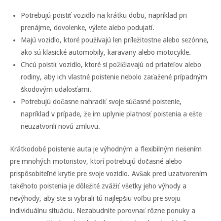
Potrebujú poistiť vozidlo na krátku dobu, napríklad pri
prenájme, dovolenke, výlete alebo podujatí.
Majú vozidlo, ktoré používajú len príležitostne alebo sezónne,
ako sú klasické automobily, karavany alebo motocykle.
Chcú poistiť vozidlo, ktoré si požičiavajú od priateľov alebo
rodiny, aby ich vlastné poistenie nebolo zaťažené prípadným
škodovým udalosťami.
Potrebujú dočasne nahradiť svoje súčasné poistenie,
napríklad v prípade, že im uplynie platnosť poistenia a ešte
neuzatvorili novú zmluvu.
Krátkodobé poistenie auta je výhodným a flexibilným riešením
pre mnohých motoristov, ktorí potrebujú dočasné alebo
prispôsobiteľné krytie pre svoje vozidlo. Avšak pred uzatvorením
takéhoto poistenia je dôležité zvážiť všetky jeho výhody a
nevýhody, aby ste si vybrali tú najlepšiu voľbu pre svoju
individuálnu situáciu. Nezabudnite porovnať rôzne ponuky a