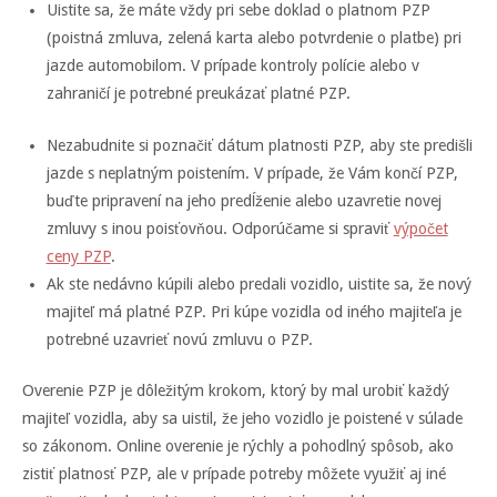
Uistite sa, že máte vždy pri sebe doklad o platnom PZP
(poistná zmluva, zelená karta alebo potvrdenie o platbe) pri
jazde automobilom. V prípade kontroly polície alebo v
zahraničí je potrebné preukázať platné PZP.
Nezabudnite si poznačiť dátum platnosti PZP, aby ste predišli
jazde s neplatným poistením. V prípade, že Vám končí PZP,
buďte pripravení na jeho predĺženie alebo uzavretie novej
zmluvy s inou poisťovňou. Odporúčame si spraviť
výpočet
ceny PZP
.
Ak ste nedávno kúpili alebo predali vozidlo, uistite sa, že nový
majiteľ má platné PZP. Pri kúpe vozidla od iného majiteľa je
potrebné uzavrieť novú zmluvu o PZP.
Overenie PZP je dôležitým krokom, ktorý by mal urobiť každý
majiteľ vozidla, aby sa uistil, že jeho vozidlo je poistené v súlade
so zákonom. Online overenie je rýchly a pohodlný spôsob, ako
zistiť platnosť PZP, ale v prípade potreby môžete využiť aj iné