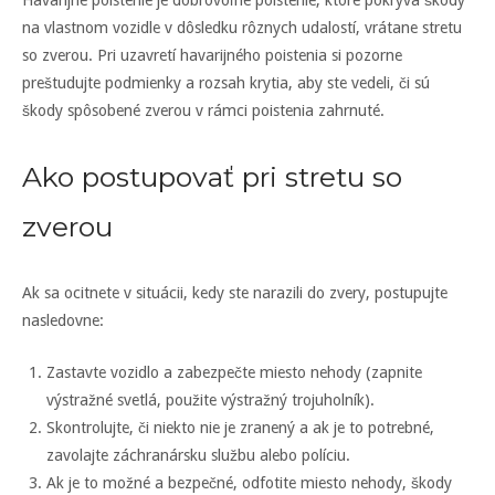
Havarijné poistenie je dobrovoľné poistenie, ktoré pokrýva škody
na vlastnom vozidle v dôsledku rôznych udalostí, vrátane stretu
so zverou. Pri uzavretí havarijného poistenia si pozorne
preštudujte podmienky a rozsah krytia, aby ste vedeli, či sú
škody spôsobené zverou v rámci poistenia zahrnuté.
Ako postupovať pri stretu so
zverou
Ak sa ocitnete v situácii, kedy ste narazili do zvery, postupujte
nasledovne:
Zastavte vozidlo a zabezpečte miesto nehody (zapnite
výstražné svetlá, použite výstražný trojuholník).
Skontrolujte, či niekto nie je zranený a ak je to potrebné,
zavolajte záchranársku službu alebo políciu.
Ak je to možné a bezpečné, odfotite miesto nehody, škody