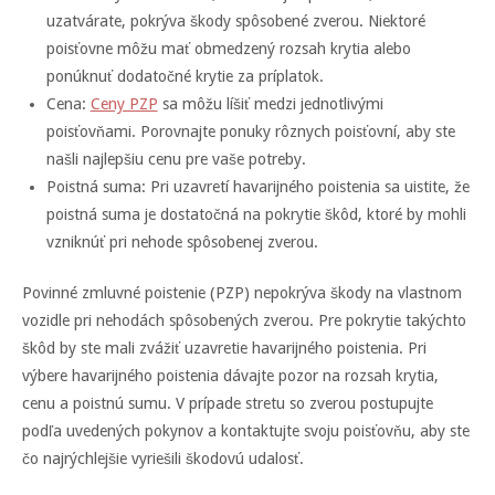
uzatvárate, pokrýva škody spôsobené zverou. Niektoré
poisťovne môžu mať obmedzený rozsah krytia alebo
ponúknuť dodatočné krytie za príplatok.
Cena:
Ceny PZP
sa môžu líšiť medzi jednotlivými
poisťovňami. Porovnajte ponuky rôznych poisťovní, aby ste
našli najlepšiu cenu pre vaše potreby.
Poistná suma: Pri uzavretí havarijného poistenia sa uistite, že
poistná suma je dostatočná na pokrytie škôd, ktoré by mohli
vzniknúť pri nehode spôsobenej zverou.
Povinné zmluvné poistenie (PZP) nepokrýva škody na vlastnom
vozidle pri nehodách spôsobených zverou. Pre pokrytie takýchto
škôd by ste mali zvážiť uzavretie havarijného poistenia. Pri
výbere havarijného poistenia dávajte pozor na rozsah krytia,
cenu a poistnú sumu. V prípade stretu so zverou postupujte
podľa uvedených pokynov a kontaktujte svoju poisťovňu, aby ste
čo najrýchlejšie vyriešili škodovú udalosť.