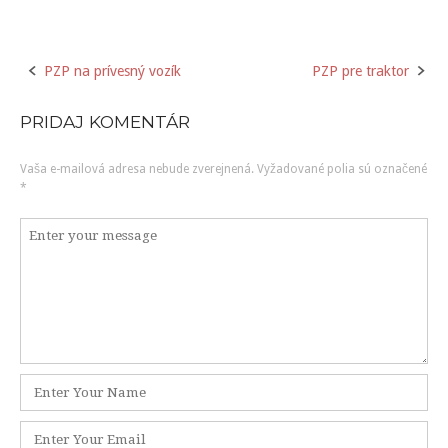
PZP na prívesný vozík
PZP pre traktor
P
PRIDAJ KOMENTÁR
o
Vaša e-mailová adresa nebude zverejnená.
Vyžadované polia sú označené
s
*
t
K
o
n
m
a
e
n
v
t
á
i
M
r
e
g
n
E