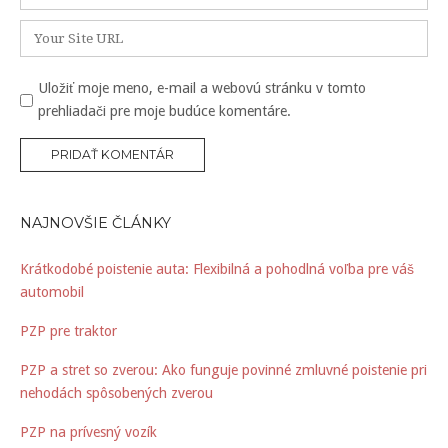
o
m
a
*
a
A
t
i
d
l
r
Uložiť moje meno, e-mail a webovú stránku v tomto
i
*
e
prehliadači pre moje budúce komentáre.
s
o
a
w
n
e
b
NAJNOVŠIE ČLÁNKY
u
Krátkodobé poistenie auta: Flexibilná a pohodlná voľba pre váš
automobil
PZP pre traktor
PZP a stret so zverou: Ako funguje povinné zmluvné poistenie pri
nehodách spôsobených zverou
PZP na prívesný vozík