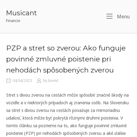
Skip
to
Musicant
Menu
Me
content
Financie
PZP a stret so zverou: Ako funguje
povinné zmluvné poistenie pri
nehodách spôsobených zverou
04/04/2023
by
hvetd
Stret s divou zverou na cestách môže spôsobiť značné škody na
vozidle a v niektorých prípadoch aj zranenia osôb. Na Slovensku
sa stret s divou zverou na cestách považuje za mimoriadnu
udalosť, ktorá môže byť pokrytá rôznymi druhmi poistenia. V
tomto článku sa pozrieme na to, ako funguje povinné zmluvné
poistenie (PZP) pri nehodách spôsobených zverou a aké ďalšie