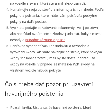
na vozidle a zviera, ktoré ste zranili alebo usmrtili.
Kontaktujte svoju poisťovňu a informujte ich o nehode. Podľa
pokynu a poistenia, ktoré máte, vám poisťovňa poskytne
pokyny na ďalší postup.
Vyplňte a podajte požadované dokumenty svojej poisťovni,
ako napríklad oznámenie o škodovej udalosti, fotky z miesta
nehody a
prípadne záznam z polície
.
Poisťovňa vyhodnotí vašu požiadavku a rozhodne o
vyrovnaní škody. Ak máte havarijné poistenie, ktoré pokrýva
škody spôsobené zverou, mali by ste dostať náhradu za
škody na vozidle. V prípade, že máte iba PZP, škody na
vlastnom vozidle nebudú pokryté.
Čo si treba dať pozor pri uzavretí
havarijného poistenia
Rozsah krytia: Uistite sa, že havarijné poistenie, ktoré